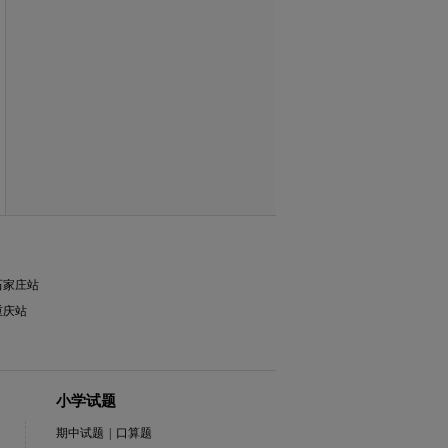
石家庄站
重庆站
小学试题
期中试题
|
口算题