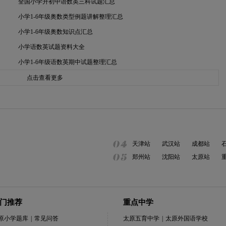
全国小学升初中语数英三科试题汇总
小学1-6年级奥数类型例题讲解整理汇总
小学1-6年级奥数知识点汇总
小学语数英试题资料大全
小学1-6年级语数英期中试题整理汇总
点击查看更多
天津站
武汉站
成都站
郑州站
沈阳站
太原站
门推荐
重点中学
原小学题库
|
常见问答
太原五育中学
|
太原外国语学校