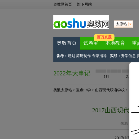
奥数网首页
旗下网站
太原站
百万真题
奥数首页
试卷宝
本地教育
重
备考：
规划
简历制作
专家指导
实战：
升学信息
2022年大事记
1月
2月
奥数太原站
>
重点中学
>
山西现代双语学校
> 正文
2017山西现代
来源：
太原
2017山西