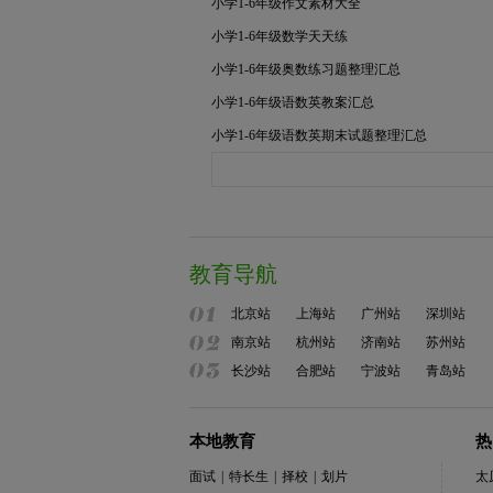
小学1-6年级作文素材大全
小学1-6年级数学天天练
小学1-6年级奥数练习题整理汇总
小学1-6年级语数英教案汇总
小学1-6年级语数英期末试题整理汇总
教育导航
北京站
上海站
广州站
深圳站
南京站
杭州站
济南站
苏州站
长沙站
合肥站
宁波站
青岛站
本地教育
热
面试
|
特长生
|
择校
|
划片
太