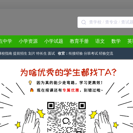
点中学
小学资源
小学试题
教育手册
语文
数学
英
择校指南
提前招生
划片
特长生
面试
收官：
衔接经验
分班考试
经验交流
3月
4月
5月
6月
7月
8月
双语小升初摇号录取生录取手续办理流程
家长帮论坛
作者：@佚名 2017-07-28 14:26:46
现代双语小升初摇号录取生录取手续办理流程